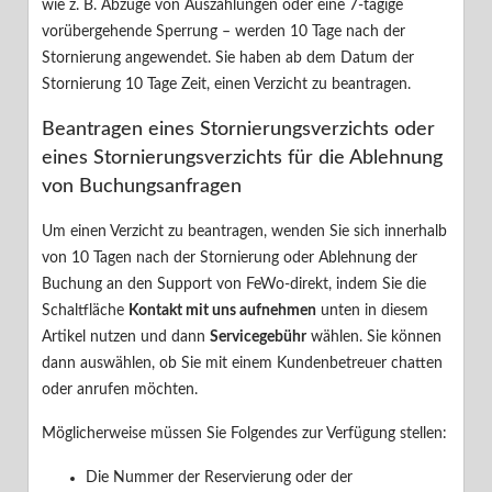
wie z. B. Abzüge von Auszahlungen oder eine 7-tägige
vorübergehende Sperrung – werden 10 Tage nach der
Ihr Benutzerkonto
Stornierung angewendet. Sie haben ab dem Datum der
Stornierung 10 Tage Zeit, einen Verzicht zu beantragen.
Ihr Inserat
Beantragen eines Stornierungsverzichts oder
eines Stornierungsverzichts für die Ablehnung
Buchungsassistent
von Buchungsanfragen
Unsere Partner
Um einen Verzicht zu beantragen, wenden Sie sich innerhalb
von 10 Tagen nach der Stornierung oder Ablehnung der
Datenschutz
Buchung an den Support von FeWo-direkt, indem Sie die
Schaltfläche
Kontakt mit uns aufnehmen
unten in diesem
Artikel nutzen und dann
Servicegebühr
wählen. Sie können

Zurück zu Suchresultaten
dann auswählen, ob Sie mit einem Kundenbetreuer chatten
Informationen zu Stornierungen und zur
oder anrufen möchten.
Möglicherweise müssen Sie Folgendes zur Verfügung stellen:
Annahme von Verzichten
Die Nummer der Reservierung oder der