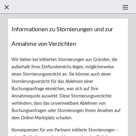



Filter +
Informationen zu Stornierungen und zur
Annahme von Verzichten
Finden Sie anhand der Kategorien Hilfe
Wir bieten bei initiierten Stornierungen aus Gründen, die
Finden einer Ferienunterkunft
außerhalb Ihres Einflussbereichs liegen, möglicherweise
einen Stornierungsverzicht an. Sie können auch einen
Buchen einer Ferienunterkunft
F
Stornierungsverzicht für das Ablehnen einer
Buchungsanfrage einreichen, was sich auf Ihre
Ihr Aufenthalt
Annahmequote auswirkt. Diese Stornierungsverzichte
verhindern, dass das unvermeidbare Ablehnen von
Ihre Bewertung
Buchungsanfragen oder Stornierungen Ihrem Ansehen auf
dem Online-Marktplatz schaden.
Erste Schritte
Konsequenzen für von Partnern initiierte Stornierungen –
Sicherheit