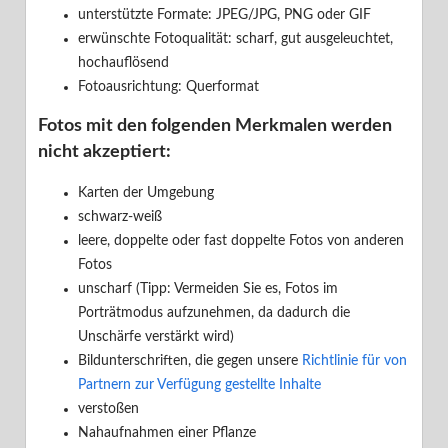
unterstützte Formate: JPEG/JPG, PNG oder GIF
erwünschte Fotoqualität: scharf, gut ausgeleuchtet,
Ihr Benutzerkonto
hochauflösend
Fotoausrichtung: Querformat
Ihr Inserat
Fotos mit den folgenden Merkmalen werden
Buchungsassistent
nicht akzeptiert:
Unsere Partner
Karten der Umgebung
schwarz-weiß
Datenschutz
leere, doppelte oder fast doppelte Fotos von anderen
Fotos
unscharf (Tipp: Vermeiden Sie es, Fotos im
Porträtmodus aufzunehmen, da dadurch die

Zurück zu Suchresultaten
Unschärfe verstärkt wird)
Richtlinien für Fotos auf FeWo-direkt
Bildunterschriften, die gegen unsere
Richtlinie für von
Partnern zur Verfügung gestellte Inhalte
verstoßen
Inseratsfotos
Nahaufnahmen einer Pflanze
Qualitativ hochwertige Fotos sind für den Erfolg Ihres