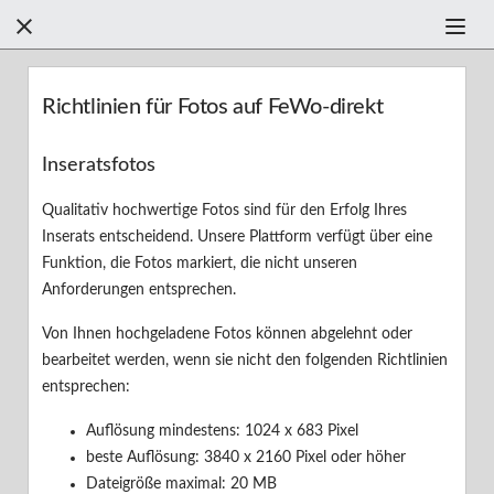



Filter +
Richtlinien für Fotos auf FeWo-direkt
Finden Sie anhand der Kategorien Hilfe
Inseratsfotos
Qualitativ hochwertige Fotos sind für den Erfolg Ihres
Finden einer Ferienunterkunft
Inserats entscheidend. Unsere Plattform verfügt über eine
Funktion, die Fotos markiert, die nicht unseren
Buchen einer Ferienunterkunft
F
Anforderungen entsprechen.
Ihr Aufenthalt
Von Ihnen hochgeladene Fotos können abgelehnt oder
bearbeitet werden, wenn sie nicht den folgenden Richtlinien
Ihre Bewertung
entsprechen:
Auflösung mindestens: 1024 x 683 Pixel
Erste Schritte
beste Auflösung: 3840 x 2160 Pixel oder höher
Dateigröße maximal: 20 MB
Sicherheit