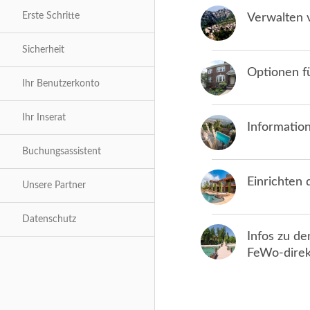
Erste Schritte
Verwalten 
Fotos
Sicherheit
Video
Optionen f
Ihr Benutzerkonto
Ausstattung
Ihr Inserat
Informatio
Mietpreise
Buchungsassistent
Inseratslaufzeit
Einrichten 
Unsere Partner
Datenschutz
Infos zu de
FeWo-direk