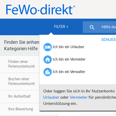

FILTER +
SCHLIES

Finden Sie anhand der
Zurück
Startseite Hilfe
Ihr Inserat
/

Ich bin ein Urlauber
Kategorien Hilfe

Zurück zu Suchresu

Ich bin ein Vermieter
Mietpreise
Finden einer
Ferienunterkunft
Ihr Inserat

Ich bin ein Verwalter
Buchen einer
Informatio
Ferienunterkunft
Standortangabe und
Karte
Oder loggen Sie sich in Ihr Nutzerkonto
Ihr Aufenthalt
Urlauber
oder
Vermieter
für persönliche
Beschreibung
Verwalten 
Unterstützung ein.
Ihre Bewertung
Kontakte