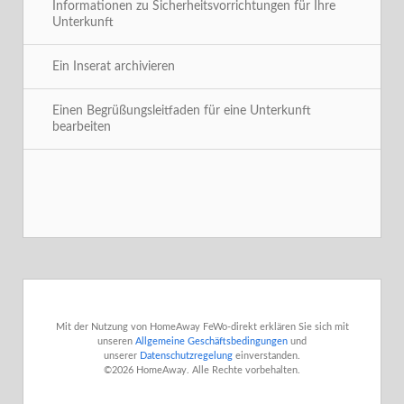
Informationen zu Sicherheitsvorrichtungen für Ihre
Unterkunft
Ein Inserat archivieren
Einen Begrüßungsleitfaden für eine Unterkunft
bearbeiten

Zurück zu Suchresultaten
Mit der Nutzung von HomeAway FeWo-direkt erklären Sie sich mit
unseren
Allgemeine Geschäftsbedingungen
und
unserer
Datenschutzregelung
einverstanden.
©2026 HomeAway. Alle Rechte vorbehalten.