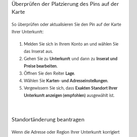
Überprüfen der Platzierung des Pins auf der
Karte
Ihr Benutzerkonto
So überprüfen oder aktualisieren Sie den Pin auf der Karte
Ihr Inserat
Ihrer Unterkunft:
Buchungsassistent
Melden Sie sich in Ihrem Konto an und wählen Sie
das Inserat aus.
Unsere Partner
Gehen Sie zu
Unterkunft
und dann zu
Inserat und
Preise bearbeiten
.
Datenschutz
Öffnen Sie den Reiter
Lage
.
Wählen Sie
Karten- und Adresseinstellungen
.
Vergewissern Sie sich, dass
Exakten Standort Ihrer
Unterkunft anzeigen (empfohlen)
ausgewählt ist.

Zurück zu Suchresultaten
Aktualisieren Sie die Position Ihrer
Standortänderung beantragen
Unterkunft auf der Karte
Wenn die Adresse oder Region Ihrer Unterkunft korrigiert