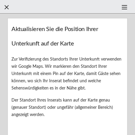



Filter +
Aktualisieren Sie die Position Ihrer
Unterkunft auf der Karte
Finden Sie anhand der Kategorien Hilfe
Zur Verifizierung des Standorts Ihrer Unterkunft verwenden
Finden einer Ferienunterkunft
wir Google Maps. Wir markieren den Standort Ihrer
Unterkunft mit einem Pin auf der Karte, damit Gäste sehen
Buchen einer Ferienunterkunft
F
können, wo sich Ihr Inserat befindet und welche
Sehenswürdigkeiten es in der Nähe gibt.
Ihr Aufenthalt
Der Standort Ihres Inserats kann auf der Karte genau
Ihre Bewertung
(genauer Standort) oder ungefähr (allgemeiner Bereich)
angezeigt werden.
Erste Schritte
Sicherheit