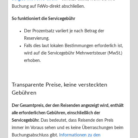
Buchung auf FeWo-direkt abschließen.
Ihr Benutzerkonto
So funktioniert die Servicegebühr
Ihr Inserat
Der Prozentsatz variiert je nach Betrag der
Reservierung.
Buchungsassistent
Falls dies laut lokalen Bestimmungen erforderlich ist,
wird auf die Servicegebühr Mehrwertsteuer (MwSt.)
Unsere Partner
erhoben.
Datenschutz
Transparente Preise, keine versteckten
Gebühren

Zurück zu Suchresultaten
Der Gesamtpreis, der den Reisenden angezeigt wird, enthält
Infos zur Servicegebühr von FeWo-direkt
alle erforderlichen Gebühren, einschließlich der
Servicegebühr.
Das bedeutet, dass Reisende den Preis
Die Servicegebühr entspricht einem Prozentsatz des vom
immer im Voraus sehen und es keine Überraschungen beim
Reisenden bezahlten Gesamtbetrags für die Reservierung
Buchungsabschluss gibt.
Informationen zu den