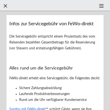



Filter +
Infos zur Servicegebühr von FeWo-direkt
Finden Sie anhand der Kategorien Hilfe
Die Servicegebühr entspricht einem Prozentsatz des vom
Reisenden bezahlten Gesamtbetrags für die Reservierung
(vor Steuern und erstattungsfähigen Gebühren).
Finden einer Ferienunterkunft
Buchen einer Ferienunterkunft
F
Alles rund um die Servicegebühr
Ihr Aufenthalt
FeWo-direkt erhebt eine Servicegebühr, die Folgendes deckt:
Ihre Bewertung
Sichere Zahlungsabwicklung
Laufende Produktverbesserungen
Erste Schritte
Rund um die Uhr verfügbarer Kundenservice
Sicherheit
Sorglos mit FeWo-direkt
™ schützt Gäste, wenn sie ihre