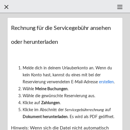



Filter +
Rechnung für die Servicegebühr ansehen
oder herunterladen
Finden Sie anhand der Kategorien Hilfe
Finden einer Ferienunterkunft
Melde dich in deinem Urlauberkonto an. Wenn du
Buchen einer Ferienunterkunft
F
kein Konto hast, kannst du eines mit bei der
Reservierung verwendeten E-Mail-Adresse
erstellen
.
Ihr Aufenthalt
Wähle
Meine Buchungen
.
Wähle die gewünschte Reservierung aus.
Ihre Bewertung
Klicke auf
Zahlungen
.
Klicke im Abschnitt der
Servicegebührrechnung
auf
Erste Schritte
Dokument herunterladen
. Es wird als PDF geöffnet.
Hinweis: Wenn sich die Datei nicht automatisch
Sicherheit