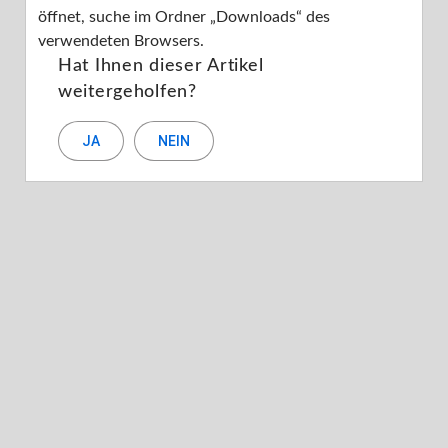
öffnet, suche im Ordner „Downloads“ des
verwendeten Browsers.
Ihr Benutzerkonto
Hat Ihnen dieser Artikel
weitergeholfen?
Ihr Inserat
JA
NEIN
Buchungsassistent
Unsere Partner
Datenschutz

Zurück zu Suchresultaten
Rechnung für die Servicegebühr ansehen
oder herunterladen