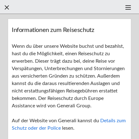



Filter +
Informationen zum Reiseschutz
Finden Sie anhand der Kategorien Hilfe
Wenn du über unsere Website buchst und bezahlst,
hast du die Möglichkeit, einen Reiseschutz zu
erwerben. Dieser trägt dazu bei, deine Reise vor
Finden einer Ferienunterkunft
Verspätungen, Unterbrechungen und Stornierungen
aus versicherten Gründen zu schützen. Außerdem
Buchen einer Ferienunterkunft
F
kannst du die daraus resultierenden Auslagen und
nicht erstattungsfähigen Reisegebühren erstattet
Ihr Aufenthalt
bekommen. Der Reiseschutz durch Europe
Assistance wird von Generali Group.
Ihre Bewertung
Auf der Website von Generali kannst du
Details zum
Erste Schritte
Schutz oder der Police
lesen.
Sicherheit