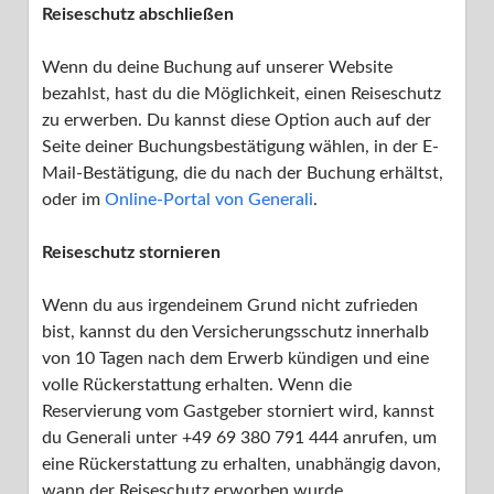
Reiseschutz abschließen
Ihr Benutzerkonto
Wenn du deine Buchung auf unserer Website
bezahlst, hast du die Möglichkeit, einen Reiseschutz
Ihr Inserat
zu erwerben. Du kannst diese Option auch auf der
Seite deiner Buchungsbestätigung wählen, in der E-
Buchungsassistent
Mail-Bestätigung, die du nach der Buchung erhältst,
oder im
Online-Portal von Generali
.
Unsere Partner
Reiseschutz stornieren
Datenschutz
Wenn du aus irgendeinem Grund nicht zufrieden
bist, kannst du den Versicherungsschutz innerhalb
von 10 Tagen nach dem Erwerb kündigen und eine

Zurück zu Suchresultaten
volle Rückerstattung erhalten. Wenn die
Informationen zum Reiseschutz
Reservierung vom Gastgeber storniert wird, kannst
du Generali unter +49 69 380 791 444 anrufen, um
Wenn du über unsere Website buchst und bezahlst, hast du
eine Rückerstattung zu erhalten, unabhängig davon,
die Möglichkeit, einen Reiseschutz zu erwerben. Dieser trägt
wann der Reiseschutz erworben wurde.